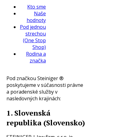
Kto sme
Naše
hodnoty
Pod jednou
strechou
(One Stop
Shop)
Rodina a
značka
Pod značkou Steiniger ®
poskytujeme v súčasnosti právne
a poradenské služby v
nasledovných krajinách:
1. Slovenská
republika (Slovensko)
STEINIGER | law firm, s.r.o. je