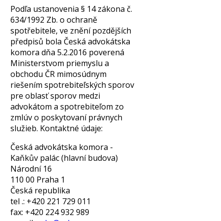
Podľa ustanovenia § 14 zákona č.
634/1992 Zb. o ochraně
spotřebitele, ve znění pozdějších
předpisů bola Česká advokátska
komora dňa 5.2.2016 poverená
Ministerstvom priemyslu a
obchodu ČR mimosúdnym
riešením spotrebiteľských sporov
pre oblasť sporov medzi
advokátom a spotrebiteľom zo
zmlúv o poskytovaní právnych
služieb. Kontaktné údaje:
Česká advokátska komora -
Kaňkův palác (hlavní budova)
Národní 16
110 00 Praha 1
Česká republika
tel .: +420 221 729 011
fax: +420 224 932 989