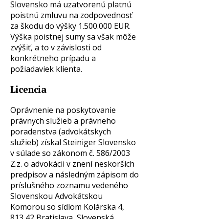
Slovensko má uzatvorenú platnú
poistnú zmluvu na zodpovednosť
za škodu do výšky 1.500.000 EUR.
Výška poistnej sumy sa však môže
zvýšiť, a to v závislosti od
konkrétneho prípadu a
požiadaviek klienta.
Licencia
Oprávnenie na poskytovanie
právnych služieb a právneho
poradenstva (advokátskych
služieb) získal Steiniger Slovensko
v súlade so zákonom č. 586/2003
Z.z. o advokácii v znení neskorších
predpisov a následným zápisom do
príslušného zoznamu vedeného
Slovenskou Advokátskou
Komorou so sídlom Kolárska 4,
813 42 Bratislava, Slovenská