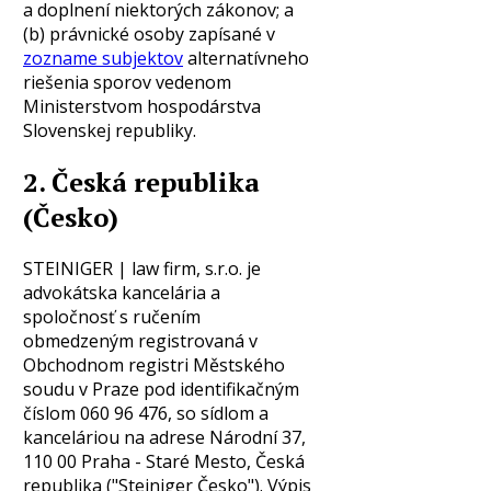
a doplnení niektorých zákonov; a
(b) právnické osoby zapísané v
zozname subjektov
alternatívneho
riešenia sporov vedenom
Ministerstvom hospodárstva
Slovenskej republiky.
2. Česká republika
(Česko)
STEINIGER | law firm, s.r.o. je
advokátska kancelária a
spoločnosť s ručením
obmedzeným registrovaná v
Obchodnom registri Městského
soudu v Praze pod identifikačným
číslom 060 96 476, so sídlom a
kanceláriou na adrese Národní 37,
110 00 Praha - Staré Mesto, Česká
republika ("Steiniger Česko"). Výpis