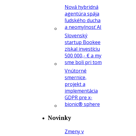
Nová hybridná
agentúra spája
ľudského ducha
a neomylnosť AI
Slovenský
startup Bookee
získal investíciu
500 000,- € a my
sme boli pri tom
Vnútorné
smernice,
projekt a
implementácia
GDPR pre x-
bionic® sphere
Novinky
Zmeny v