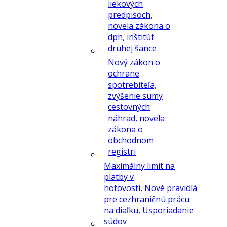
liekových
predpisoch,
novela zákona o
dph, inštitút
druhej šance
Nový zákon o
ochrane
spotrebiteľa,
zvýšenie sumy
cestovných
náhrad, novela
zákona o
obchodnom
registri
Maximálny limit na
platby v
hotovosti, Nové pravidlá
pre cezhraničnú prácu
na diaľku, Usporiadanie
súdov