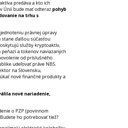
ktíva predáva a kto ich
e v Únii bude mať odteraz
pohyb
dovanie na trhu s
jednoteniu právnej úpravy
sa stane ďalšou súčasťou
oskytujú služby kryptoaktív,
h peňazí a tokenov naviazaných
povolenie od príslušného
ublike udeľovať práve NBS.
sektor na Slovensku,
úkať nové finančné produkty a
álila nové nariadenie,
denie o PZP (povinnom
 Budete ho potrebovať tiež?