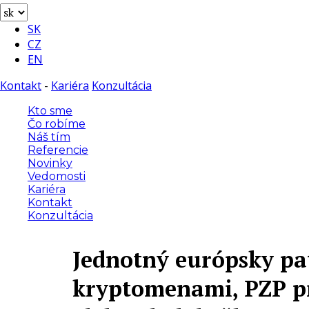
SK
CZ
EN
Kontakt
-
Kariéra
Konzultácia
Kto sme
Čo robíme
Náš tím
Referencie
Novinky
Vedomosti
Kariéra
Kontakt
Konzultácia
Jednotný európsky pat
kryptomenami, PZP p