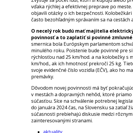
Zvyšuje sa počet ľudí, ktorí si kupujú alebo p
vďaka rýchlej a efektívnej preprave po meste.
objavili otázky o ich bezpečnosti. Kolobežkári
často bezohľadným správaním sa na cestách 
O necelý rok budú mať majitelia elektrick
povinnosť a to zaplatiť si povinné zmluvné
smernica bola Európskym parlamentom schv
minulého roku. Poistenie bude povinné pre s
rýchlosťou nad 25 km/hod. a na kolobežky s 
km/hod., ak ich hmotnosť prekročí 25 kg. Tiet
svoje evidenčné číslo vozidla (EČV), ako ho ma
premávky.
Dôvodom novej povinnosti má byť pokračujúci
v mestách a dopravných nehôd, ktoré priamo 
súčasťou. Síce na schválenie potrebnej legislat
do januára 2024 čas, na Slovensku sa zatiaľ ži
súčasnosti prebiehajú diskusie medzi rôznymi
zainteresovanými stranami.
aktuality