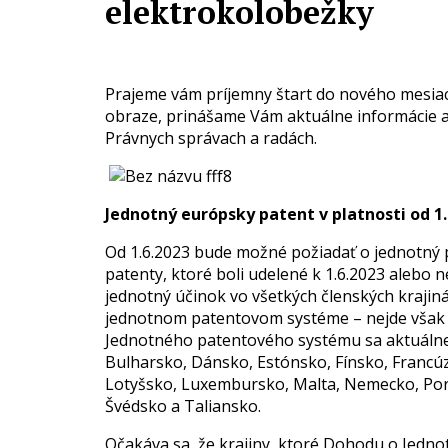
elektrokolobežky
Prajeme vám príjemny štart do nového mesiaca
obraze, prinášame Vám aktuálne informácie a
Právnych správach a radách.
Jednotný európsky patent v platnosti od 1.
Od 1.6.2023 bude možné požiadať o jednotný 
patenty, ktoré boli udelené k 1.6.2023 alebo
jednotný účinok vo všetkých členských kraji
jednotnom patentovom systéme – nejde však o
Jednotného patentového systému sa aktuálne
Bulharsko, Dánsko, Estónsko, Fínsko, Francúz
Lotyšsko, Luxembursko, Malta, Nemecko, Por
Švédsko a Taliansko.
Očakáva sa, že krajiny, ktoré Dohodu o Jed