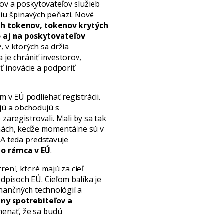
v a poskytovateľov služieb
niu špinavých peňazí. Nové
h tokenov, tokenov krytých
o aj na poskytovateľov
 v ktorých sa držia
 je chrániť investorov,
ť inovácie a podporiť
 EÚ podliehať registrácii.
jú a obchodujú s
aregistrovali. Mali by sa tak
jinách, keďže momentálne sú v
CA teda predstavuje
o rámca v EÚ
.
rení, ktoré majú za cieľ
dpisoch EÚ. Cieľom balíka je
inančných technológií a
ny spotrebiteľov a
menať, že sa budú