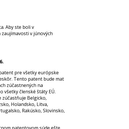
. Aby ste boli v
 zaujímavosti v júnových
6.
patent pre všetky európske
 neskôr. Tento patent bude mat
nách zúčastnených na
 všetky členské štáty EÚ.
 zúčastňuje Belgicko,
sko, Holandsko, Litva,
tugalsko, Rakúsko, Slovinsko,
notnom patentovom súde ešte