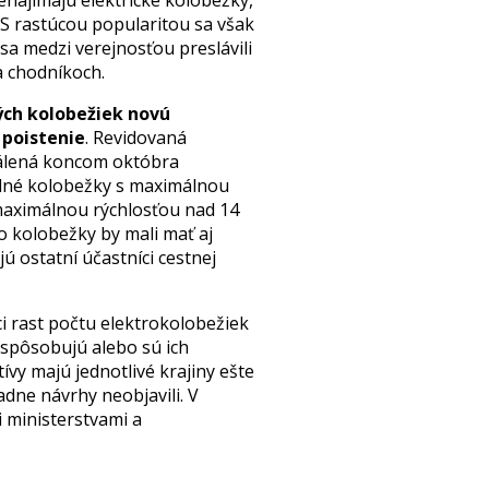
renajímajú elektrické kolobežky,
 S rastúcou popularitou sa však
 sa medzi verejnosťou preslávili
a chodníkoch.
ých kolobežiek novú
 poistenie
. Revidovaná
álená koncom októbra
ilné kolobežky s maximálnou
maximálnou rýchlosťou nad 14
o kolobežky by mali mať aj
jú ostatní účastníci cestnej
 rast počtu elektrokolobežiek
spôsobujú alebo sú ich
ívy majú jednotlivé krajiny ešte
adne návrhy neobjavili. V
 ministerstvami a