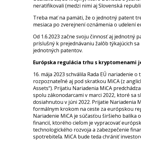
neratifikovali (medzi nimi aj Slovenská republi
Treba mať na pamäti, že o jednotný patent t
mesiaca po zverejnení oznámenia o udelení 
Od 1.6.2023 začne svoju činnosť aj jednotný p
príslušný k prejednávaniu žalôb týkajúcich sa
jednotných patentov.
Európska regulácia trhu s kryptomenami j
16. mája 2023 schválila Rada EÚ nariadenie o 
rozpoznateľné aj pod skratkou MiCA (z angli
Assets“). Prijatiu Nariadenia MiCA predchádz
spolu zákonodarcami v marci 2022, ktoré sa 
dosiahnutou v júni 2022. Prijatie Nariadenia 
formálnym krokom na ceste za európskou reg
Nariadenie MiCA je súčasťou širšieho balíka op
financií, ktorého cieľom je vypracovať európ
technologického rozvoja a zabezpečenie finan
spotrebiteľa. MiCA bude teda chrániť investo