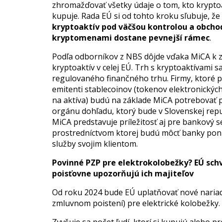
zhromažďovať všetky údaje o tom, kto kryptoa
kupuje. Rada EÚ si od tohto kroku sľubuje, ž
kryptoaktív pod väčšou kontrolou a obcho
kryptomenami dostane pevnejší rámec
.
Podľa odborníkov z NBS dôjde vďaka MiCA k z
kryptoaktív v celej EÚ. Trh s kryptoaktívami 
regulovaného finančného trhu. Firmy, ktoré p
emitenti stablecoinov (tokenov elektronickýc
na aktíva) budú na základe MiCA potrebovať 
orgánu dohľadu, ktorý bude v Slovenskej rep
MiCA predstavuje príležitosť aj pre bankový 
prostredníctvom ktorej budú môcť banky pon
služby svojim klientom.
Povinné PZP pre elektrokolobežky? EÚ schv
poisťovne upozorňujú ich majiteľov
Od roku 2024 bude EÚ uplatňovať nové naria
zmluvnom poistení) pre elektrické kolobežky.