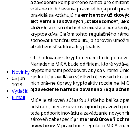
a zavedením komplexného rámca pre emitento
vrátane dodržiavania pravidiel boja proti pra
pravidlá sa vzťahujú na
emitentov úžitkovýc
aktívami a takzvaných „stablecoinov“, ak
služieb
, ako sú obchodné miesta a peňaženky,
kryptoaktíva. Cieľom tohto regulačného rámca
zachovať finančnú stabilitu, a zároveň umožni
atraktívnosť sektora kryptoaktív.
Obchodovanie s kryptomenami bude po novom v
Nariadenie MiCA bude od firiem, ktoré vydáva
kryptomenami požadovať, aby sa v rámci Únie z
Novinky
zjednotiť pravidlá vo všetkých členských kra
05 jún
nich právne úpravy kryptoaktív rozdielne. Mi
2023
aj
zavedenie harmonizovaného regulačnéh
Vytlačiť
E-mail
MiCA je zároveň súčasťou širšieho balíka opat
odstrániť medzeru v existujúcich právnych pre
teda podporiť inováciu a zavádzanie nových f
zároveň zabezpečiť
primeranú úroveň ochra
investorov
. V praxi bude regulácia MiCA zna