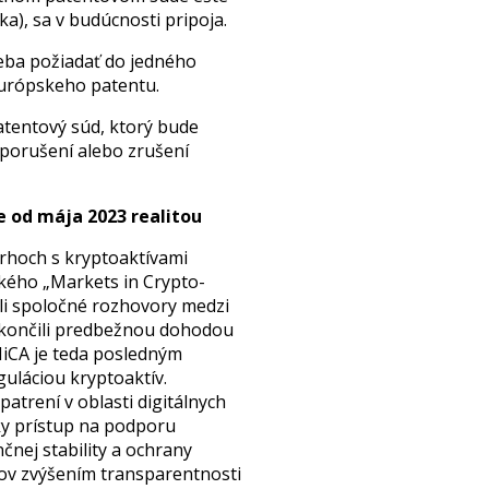
ka), sa v budúcnosti pripoja.
reba požiadať do jedného
európskeho patentu.
atentový súd, ktorý bude
 porušení alebo zrušení
e od mája 2023 realitou
trhoch s kryptoaktívami
ckého „Markets in Crypto-
ali spoločné rozhovory medzi
skončili predbežnou dohodou
MiCA je teda posledným
uláciou kryptoaktív.
atrení v oblasti digitálnych
sky prístup na podporu
čnej stability a ochrany
rov zvýšením transparentnosti