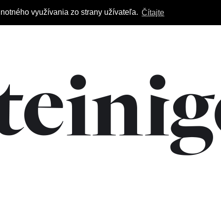
notného využívania zo strany užívateľa.
Čítajte