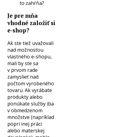
to zahŕňa?
Je pre mňa
vhodné založiť si
e-shop?
Ak ste tiež uvažovali
nad možnosťou
vlastného e-shopu,
mali by ste sa
v prvom rade
zamyslieť nad
počtom vyrobeného
tovaru. Ak vyrábate
produkty alebo
ponúkate služby iba
v obmedzenom
množstve (napríklad
popri inej práci
alebo materskej