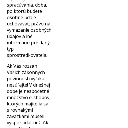
spracúvania, doba,
po ktorú budete
osobné údaje
uchovávať, právo na
vymazanie osobných
údajov a iné
informácie pre daný
typ
sprostredkovateľa.
Ak Vás rozsah
Vašich zákonných
povinností vyľakal,
nezúfajte! V dnešnej
dobe je nespočetné
množstvo e-shopov,
ktorých majitelia sa
s rovnakými
záväzkami museli
vysporiadať tiež. Ak