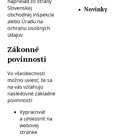
napríklad zo strany
Slovenskej
Novinky
obchodnej inšpekcie
alebo Úradu na
Zmeny v
ochranu osobných
liekových
údajov.
predpisoch,
novela
Zákonné
zákona o
dph,
povinnosti
inštitút
druhej
Vo všeobecnosti
šance
možno uviesť, že sa
Nový zákon
na vás vzťahujú
o ochrane
nasledovné základné
spotrebiteľa,
povinnosti:
zvýšenie
Vypracovať
sumy
a umiestniť na
cestovných
webovej
náhrad,
stránke
novela