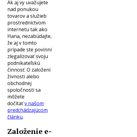
Ak aj vy uvažujete
nad ponukou
tovarov a služieb
prostredníctvom
internetu tak ako
Hana, nezabúdajte,
že aj v tomto
prípade ste povinní
zlegalizovať svoju
podnikateľskú
činnosť. O založení
živnosti alebo
obchodnej
spoločnosti sa
môžete
dočítať
v našom
predchádzajúcom
článku
.
Založenie e-