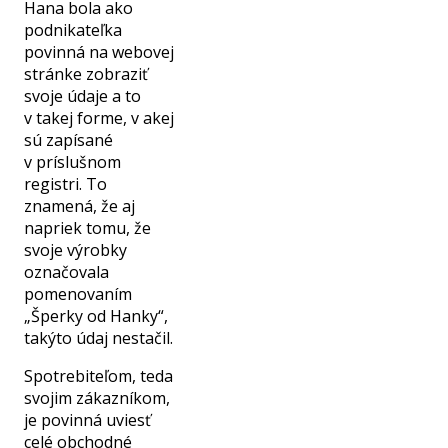
Hana bola ako
podnikateľka
povinná na webovej
stránke zobraziť
svoje údaje a to
v takej forme, v akej
sú zapísané
v príslušnom
registri. To
znamená, že aj
napriek tomu, že
svoje výrobky
označovala
pomenovaním
„Šperky od Hanky“,
takýto údaj nestačil.
Spotrebiteľom, teda
svojim zákazníkom,
je povinná uviesť
celé obchodné