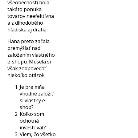
všeobecnosti bola
takáto ponuka
tovarov neefektívna
a z dlhodobého
hľadiska aj drahá.
Hana preto začala
premýšľať nad
založením vlastného
e-shopu. Musela si
však zodpovedať
niekoľko otázok:
Je pre mňa
vhodné založiť
si vlastný e-
shop?
Koľko som
ochotná
investovať?
Viem, čo všetko