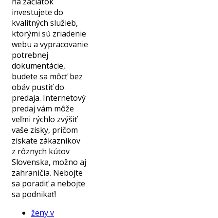
na začiatok
investujete do
kvalitných služieb,
ktorými sú zriadenie
webu a vypracovanie
potrebnej
dokumentácie,
budete sa môcť bez
obáv pustiť do
predaja. Internetový
predaj vám môže
veľmi rýchlo zvýšiť
vaše zisky, pričom
získate zákazníkov
z rôznych kútov
Slovenska, možno aj
zahraničia. Nebojte
sa poradiť a nebojte
sa podnikať!
ženy v