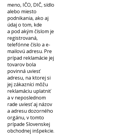
meno, IČO, DIČ, sídlo
alebo miesto
podnikania, ako aj
údaj o tom, kde
a pod akým číslom je
registrovaná,
telefónne číslo a e-
mailovú adresu. Pre
prípad reklamácie jej
tovarov bola
povinná uviesť
adresu, na ktorej si
jej zákazníci môžu
reklamáciu uplatniť
a v neposlednom
rade uviesť aj názov
a adresu dozorného
orgánu, v tomto
prípade Slovenskej
obchodnej inšpekcie.