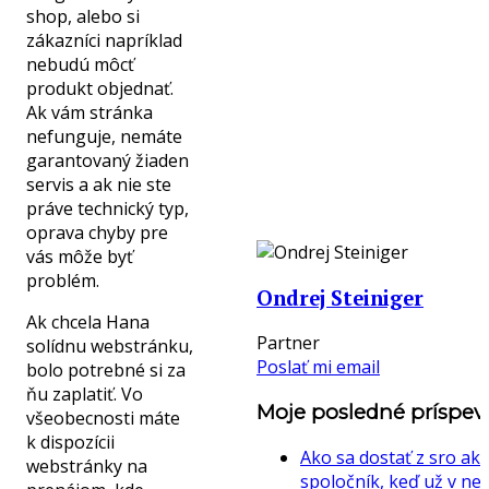
shop, alebo si
zákazníci napríklad
nebudú môcť
produkt objednať.
Ak vám stránka
nefunguje, nemáte
garantovaný žiaden
servis a ak nie ste
práve technický typ,
oprava chyby pre
vás môže byť
problém.
Ondrej Steiniger
Ak chcela Hana
Partner
solídnu webstránku,
Poslať mi email
bolo potrebné si za
ňu zaplatiť. Vo
Moje posledné príspev
všeobecnosti máte
k dispozícii
Ako sa dostať z sro ak
webstránky na
spoločník, keď už v nej