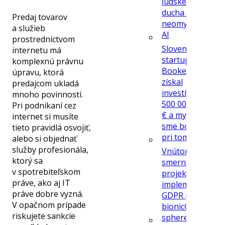
ľudského
ducha a
Predaj tovarov
neomylnosť
a služieb
AI
prostredníctvom
Slovenský
internetu má
startup
komplexnú právnu
Bookee
úpravu, ktorá
získal
predajcom ukladá
investíciu
mnoho povinností.
500 000,-
Pri podnikaní cez
€ a my
internet si musíte
sme boli
tieto pravidlá osvojiť,
pri tom
alebo si objednať
služby profesionála,
Vnútorné
ktorý sa
smernice,
v spotrebiteľskom
projekt a
práve, ako aj IT
implementácia
práve dobre vyzná.
GDPR pre x-
V opačnom prípade
bionic®
riskujete sankcie
sphere