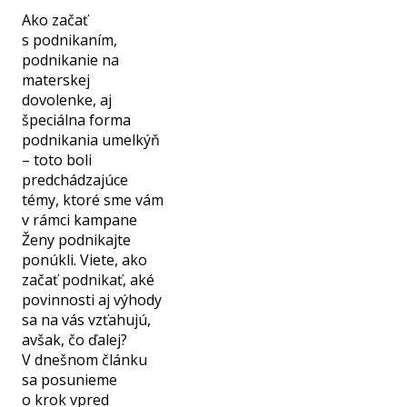
Ako začať
s podnikaním,
podnikanie na
materskej
dovolenke, aj
špeciálna forma
podnikania umelkýň
– toto boli
predchádzajúce
témy, ktoré sme vám
v rámci kampane
Ženy podnikajte
ponúkli. Viete, ako
začať podnikať, aké
povinnosti aj výhody
sa na vás vzťahujú,
avšak, čo ďalej?
V dnešnom článku
sa posunieme
o krok vpred