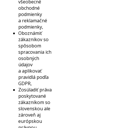
všeobecné
zákona o
obchodné
obchodnom
podmienky
registri
a reklamačné
Maximálny limit 
podmienky,
platby v
Oboznámiť
hotovosti, Nové 
zákazníkov so
pre cezhraničnú
spôsobom
na diaľku, Uspor
spracovania ich
súdov
osobných
údajov
a aplikovať
pravidlá podľa
GDPR,
Zosúladiť práva
poskytované
zákazníkom so
slovenskou ale
zároveň aj
európskou
právnou