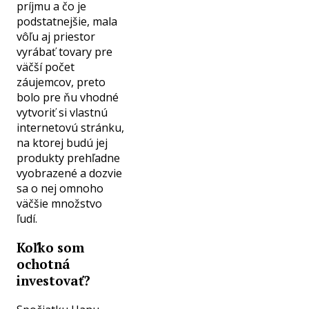
príjmu a čo je
podstatnejšie, mala
vôľu aj priestor
vyrábať tovary pre
väčší počet
záujemcov, preto
bolo pre ňu vhodné
vytvoriť si vlastnú
internetovú stránku,
na ktorej budú jej
produkty prehľadne
vyobrazené a dozvie
sa o nej omnoho
väčšie množstvo
ľudí.
Koľko som
ochotná
investovať?