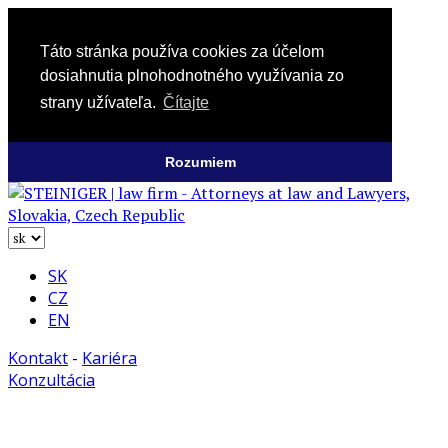
Táto stránka používa cookies za účelom
dosiahnutia plnohodnotného využívania zo
strany užívateľa.
Čítajte
Rozumiem
SK
CZ
EN
Kontakt
-
Kariéra
Konzultácia