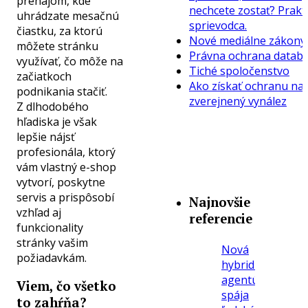
prenájom, kde
nechcete zostať? Prakt
uhrádzate mesačnú
sprievodca.
čiastku, za ktorú
Nové mediálne zákony
môžete stránku
Právna ochrana datab
využívať, čo môže na
Tiché spoločenstvo
začiatkoch
Ako získať ochranu na
podnikania stačiť.
zverejnený vynález
Z dlhodobého
hľadiska je však
lepšie nájsť
profesionála, ktorý
vám vlastný e-shop
vytvorí, poskytne
servis a prispôsobí
Najnovšie
vzhľad aj
referencie
funkcionality
stránky vašim
Nová
požiadavkám.
hybridná
agentúra
Viem, čo všetko
spája
to zahŕňa?